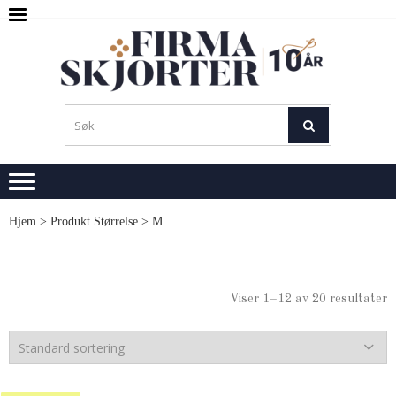
Skip
Skip
to
to
navigation
content
SKJ
M
L
Hjem
> Produkt Størrelse > M
Viser 1–12 av 20 resultater