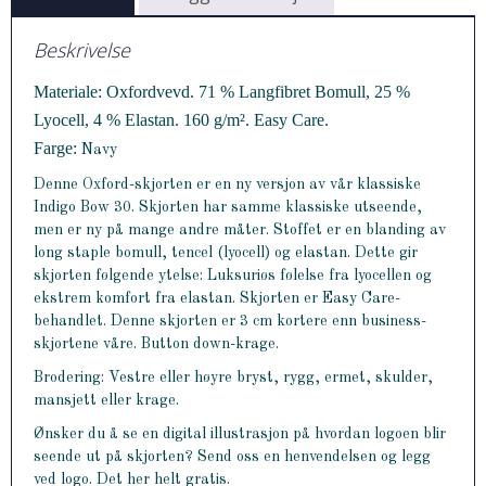
Beskrivelse
Materiale: Oxfordvevd. 71 % Langfibret Bomull, 25 %
Lyocell, 4 % Elastan. 160 g/m². Easy Care.
Farge:
Navy
Denne Oxford-skjorten er en ny versjon av vår klassiske
Indigo Bow 30. Skjorten har samme klassiske utseende,
men er ny på mange andre måter. Stoffet er en blanding av
long staple bomull, tencel (lyocell) og elastan. Dette gir
skjorten følgende ytelse: Luksuriøs følelse fra lyocellen og
ekstrem komfort fra elastan. Skjorten er Easy Care-
behandlet. Denne skjorten er 3 cm kortere enn business-
skjortene våre. Button down-krage.
Brodering: Vestre eller høyre bryst, rygg, ermet, skulder,
mansjett eller krage.
Ønsker du å se en digital illustrasjon på hvordan logoen blir
seende ut på skjorten? Send oss en henvendelsen og legg
ved logo. Det her helt gratis.