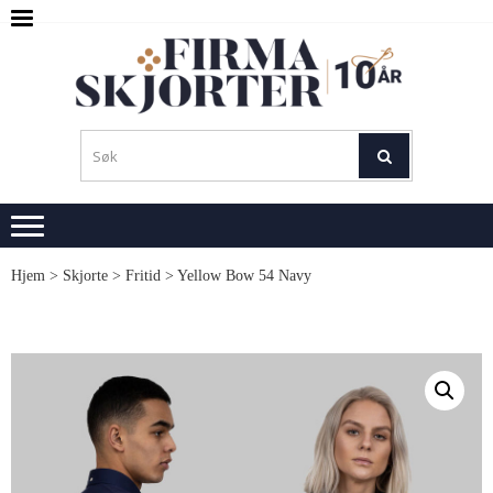
Skip
Skip
to
to
navigation
content
SKJ
M
L
Hjem
>
Skjorte
>
Fritid
> Yellow Bow 54 Navy