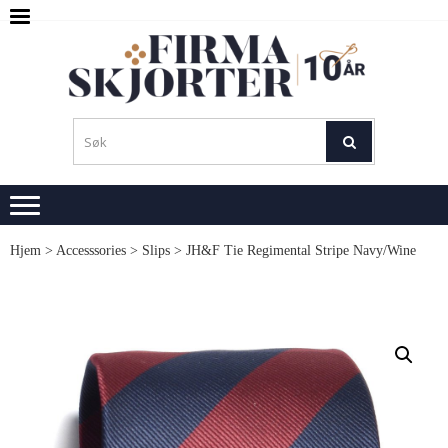
Skip
Skip
to
to
navigation
content
SKJ
M
L
Hjem
>
Accesssories
>
Slips
> JH&F Tie Regimental Stripe Navy/Wine