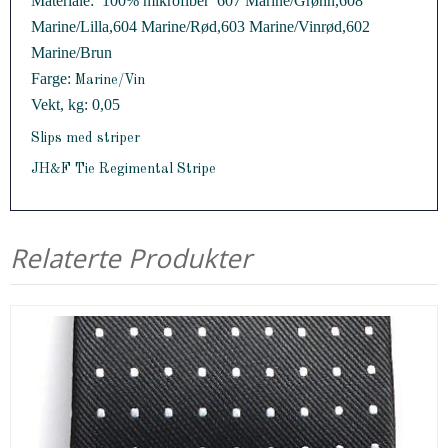
Materiale:  100% mikrofiber  607 Marine/Grønn,608
Marine/Lilla,604 Marine/Rød,603 Marine/Vinrød,602
Marine/Brun
Farge:
Marine/Vin
Vekt, kg: 0,05
Slips med striper
JH&F Tie Regimental Stripe
Relaterte Produkter