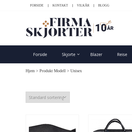
Skip
Skip
FORSIDE
KONTAKT
VILKÅR
BLOGG
to
to
navigation
content
SK
Forside
Skjorte
Blazer
Reise
Hjem
> Produkt Modell > Unisex