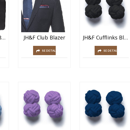
Dette
JH&F Briefcase Black
JH&F Club Blazer
JH&F Cufflinks Black
produktet
Dette
har
SE DETALJER
SE DETALJER
produktet
flere
har
varianter.
flere
Alternativene
varianter.
kan
Alternativene
velges
kan
på
velges
produktsiden
på
produktsiden