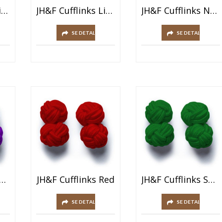
JH&F Cufflinks Light Blue
JH&F Cufflinks Light Purple
JH&F Cufflinks Navy Blue
SE DETALJER
SE DETALJER
F Cufflinks Purple
JH&F Cufflinks Red
JH&F Cufflinks Spring Green
SE DETALJER
SE DETALJER