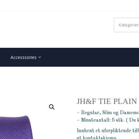
JORTER MED LOGO
Accesssories
JH&F TIE PLAIN
– Regular, Slim og Damemo
– Minsteantall: 5 stk. ( Du 
Innhent et uforpliktende til
ut kontaktskjema.