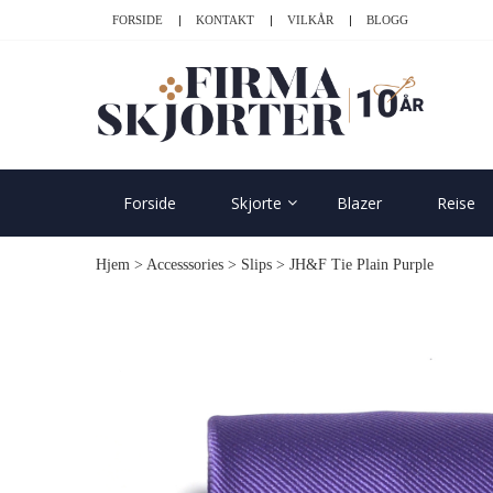
Skip
Skip
FORSIDE
KONTAKT
VILKÅR
BLOGG
to
to
navigation
content
SK
Forside
Skjorte
Blazer
Reise
Hjem
>
Accesssories
>
Slips
> JH&F Tie Plain Purple