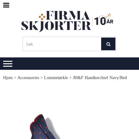
Skip
Skip
to
to
navigation
content
SKJ
M
L
Hjem
>
Accesssories
>
Lommetørkle
> JH&F Handkerchief Navy/Red