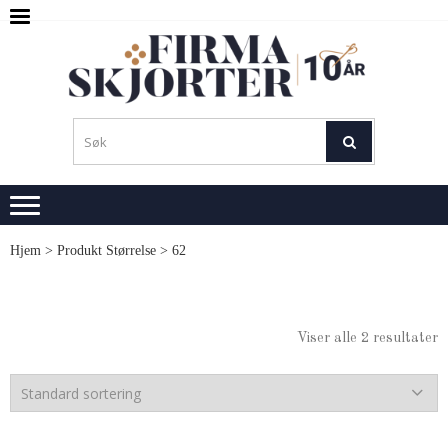
Skip
Skip
to
to
navigation
content
SKJ
M
L
Hjem
> Produkt Størrelse > 62
Viser alle 2 resultater