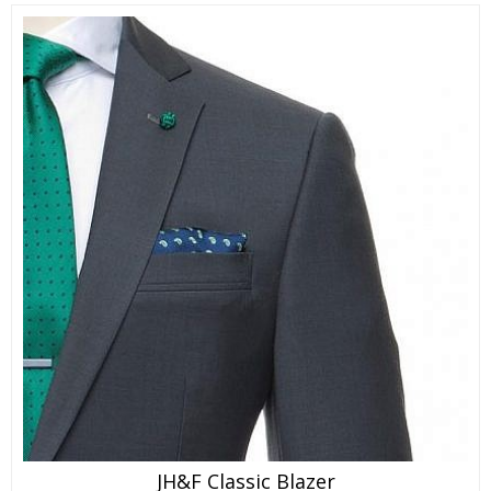
Dette
JH&F Classic Blazer