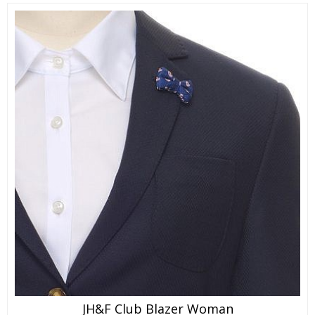
Dette
JH&F Club Blazer Woman