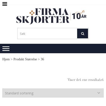
Skip
Skip
to
to
navigation
content
SKJ
M
L
Hjem
> Produkt Størrelse > 36
Viser det ene resultatet