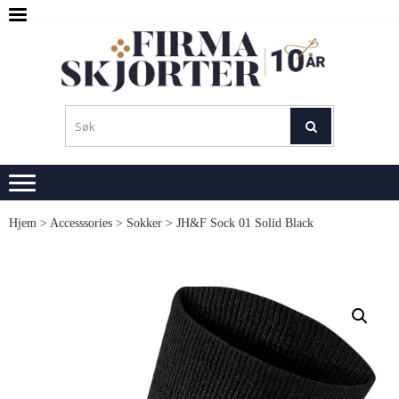
Skip
Skip
to
to
navigation
content
SKJ
M
L
Hjem
>
Accesssories
>
Sokker
> JH&F Sock 01 Solid Black